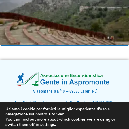
Via Fontanella N°10 – 89030 Careri (RC)
E-mail: info@genteinaspromonte.it – Telefono: 348 813 4091 –
Usiamo i cookie per fornirti la miglior esperienza d'uso e
C.F. 92005390809
navigazione sul nostro sito web.
You can find out more about which cookies we are using or
switch them off in
settings
.
Associazione Gente in Aspromonte © 2024 - Tutti i diritti