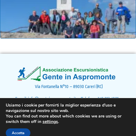
Via Fontanella N°10 – 89030 Careri (RC)
E-mail: info@genteinaspromonte.it – Telefono: 348 813 4091 –
Usiamo i cookie per fornirti la miglior esperienza d'uso e
C.F. 92005390809
navigazione sul nostro sito web.
You can find out more about which cookies we are using or
switch them off in
settings
.
Associazione Gente in Aspromonte © 2024 - Tutti i diritti
sono riservati - Sito realizzato a cura di BWeb
Accetta